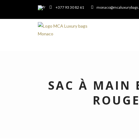
+377 93 30 82 61
monaco@mcaluxurybags
SAC À MAIN 
ROUGE