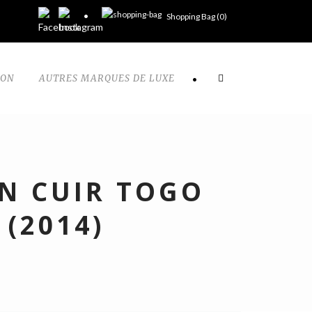
Shopping Bag (
0
)
TON
AUTRES MARQUES DE LUXE
•
EN CUIR TOGO
(2014)