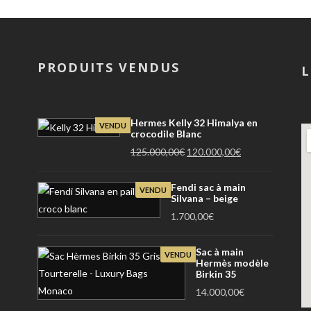
PRODUITS VENDUS
L
Hermes Kelly 32 Himalya en
VENDU
crocodile Blanc
Le
Le
125.000,00
€
120.000,00
€
prix
prix
initial
actuel
Fendi sac à main
VENDU
Silvana – beige
était :
est :
1.700,00
€
125.000,00€.
120.000,00€.
Sac à main
VENDU
Hermès modèle
Birkin 35
14.000,00
€