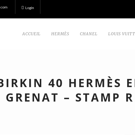
.com
Login
ACCUEIL
HERMÈS
CHANEL
LOUIS VUIT
BIRKIN 40 HERMÈS 
 GRENAT – STAMP R 