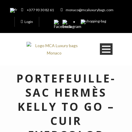
+377 93 30 82 61
monaco@mcaluxurybags.com
Login
PORTEFEUILLE-
SAC HERMÈS
KELLY TO GO –
CUIR