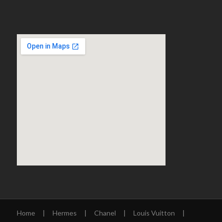
Home
|
Hermes
|
Chanel
|
Louis Vuitton
|