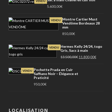
VENDU
5.600,00
€
Montre Cartier Must
VENDU
Vendôme Bordeaux 28
mm
850,00
€
Hermes Kelly 24/24, togo
VENDU
Gris, Sacs à main
Le
Le
13.500,00
€
11.800,00
€
prix
prix
initial
actuel
Pochette Prada en Cuir
VENDU
Saffiano Noir – Élégance et
était :
est :
Praticité
13.500,00€.
11.800,00
950,00
€
LOCALISATION