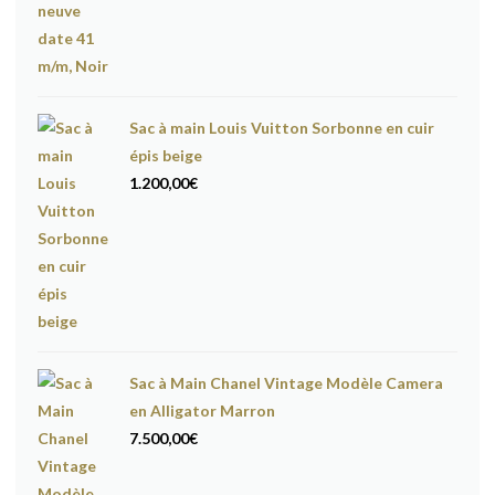
prix
prix
initial
actuel
était :
est :
17.600,00€.
16.600,00€.
Sac à main Louis Vuitton Sorbonne en cuir
épis beige
1.200,00
€
Sac à Main Chanel Vintage Modèle Camera
en Alligator Marron
7.500,00
€