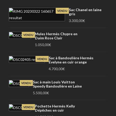
Sac Chanel en laine
VENDU
gris
3.300,00
€
Mules Hermès Chypre en
VENDU
Daim Rose Clair
1.050,00
€
Sac à Bandoulière Hermès
VENDU
Évelyne en cuir orange
4.700,00
€
Sac à main Louis Vuitton
VENDU
Speedy Bandoulière en Laine
5.500,00
€
Pochette Hermès Kelly
VENDU
Dépêches en cuir