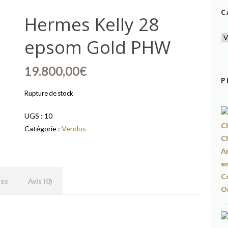
C
Hermes Kelly 28
epsom Gold PHW
19.800,00
€
P
Rupture de stock
UGS :
10
Catégorie :
Vendus
res
Avis (0)