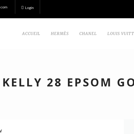
.com
Login
ACCUEIL
HERMÈS
CHANEL
LOUIS VUIT
 KELLY 28 EPSOM G
W