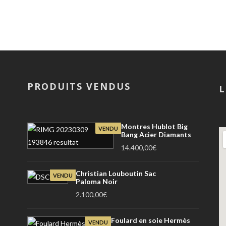
PRODUITS VENDUS
L
Montres Hublot Big
VENDU
Bang Acier Diamants
14.400,00
€
Christian Louboutin Sac
VENDU
Paloma Noir
2.100,00
€
Foulard en soie Hermès
VENDU