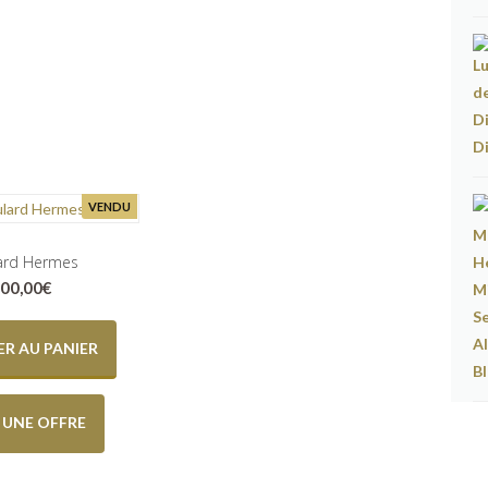
VENDU
ard Hermes
00,00
€
R AU PANIER
E UNE OFFRE