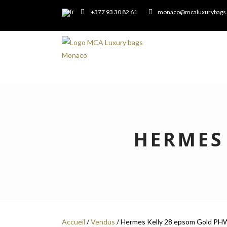
+377 93 30 82 61
monaco@mcaluxurybags
HERMES
Accueil
/
Vendus
/ Hermes Kelly 28 epsom Gold PH