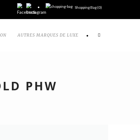
Shopping Bag (
0
)
TON
AUTRES MARQUES DE LUXE
•
OLD PHW