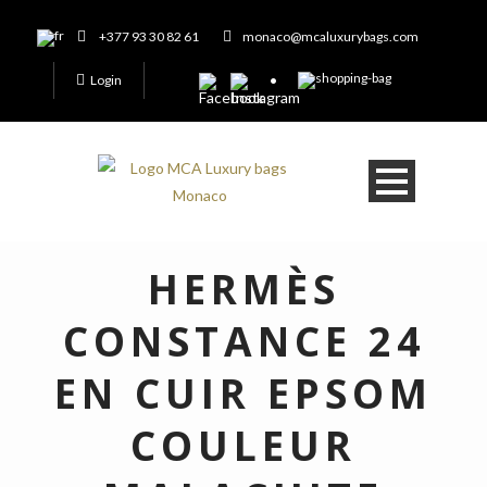
+377 93 30 82 61
monaco@mcaluxurybags.com
Login
HERMÈS
CONSTANCE 24
EN CUIR EPSOM
COULEUR