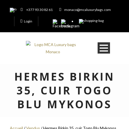
+377 93 30 82 61
monaco@mcaluxurybags.com
Login
HERMES BIRKIN
35, CUIR TOGO
BLU MYKONOS
Accueil
/
Vendus
/ Hermes Birkin 35, cuir Togo Blu Mykonos