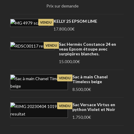
Prix sur demande
KELLY 25 EPSOM LIME
VENDU
17.800,00
€
Sac Hermès Constance 24 en
VENDU
veau Epsom étoupe avec
surpiqûres blanches.
15.000,00
€
Sac à main Chanel
VENDU
Timeless beige
8.500,00
€
Sac Versace Virtus en
VENDU
python Violet et Noir
1.750,00
€