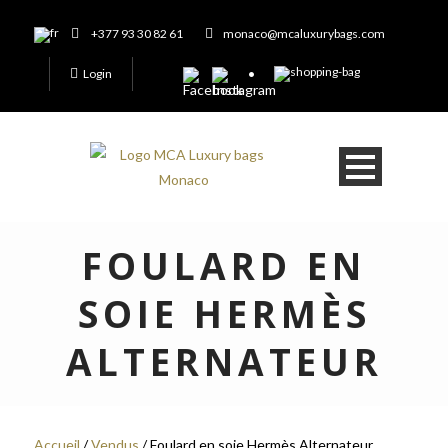
+377 93 30 82 61
monaco@mcaluxurybags.com
Login
FOULARD EN
SOIE HERMÈS
ALTERNATEUR
Accueil
/
Vendus
/ Foulard en soie Hermès Alternateur