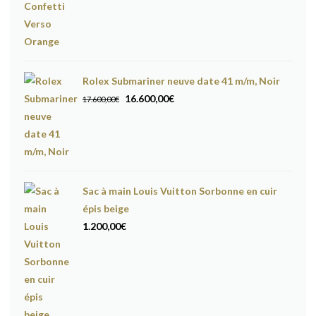
Rolex Submariner neuve date 41 m/m, Noir
Le
Le
16.600,00
€
17.600,00
€
prix
prix
initial
actuel
était :
est :
17.600,00€.
16.600,00€.
Sac à main Louis Vuitton Sorbonne en cuir
épis beige
1.200,00
€