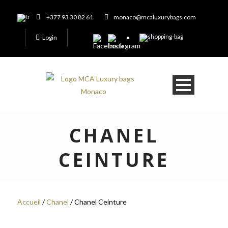
+377 93 30 82 61
monaco@mcaluxurybags.com
Login
CHANEL
CEINTURE
Accueil
/
Chanel
/ Chanel Ceinture