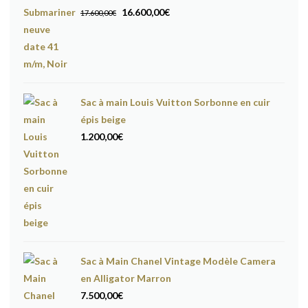
Le
Le
16.600,00
€
17.600,00
€
prix
prix
initial
actuel
était :
est :
17.600,00€.
16.600,00€.
Sac à main Louis Vuitton Sorbonne en cuir
épis beige
1.200,00
€
Sac à Main Chanel Vintage Modèle Camera
en Alligator Marron
7.500,00
€