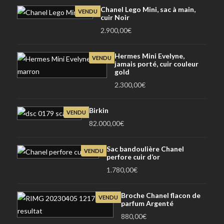
Chanel Lego Mini, sac à main,
VENDU
cuir Noir
2.900,00
€
Hermes Mini Evelyne,
VENDU
jamais porté, cuir couleur
gold
2.300,00
€
Birkin
VENDU
82.000,00
€
Sac bandoulière Chanel
VENDU
perfore cuir d’or
1.780,00
€
Broche Chanel flacon de
VENDU
parfum Argenté
880,00
€