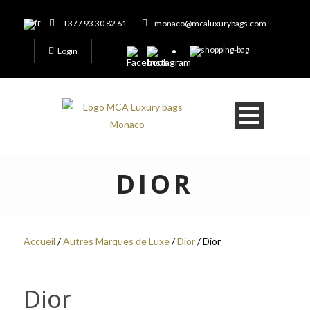
+377 93 30 82 61
monaco@mcaluxurybags.com
Login
DIOR
Accueil
/
Autres Marques de Luxe
/
Dior
/ Dior
Dior