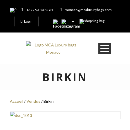
+377 93 30 82 61
monaco@mcaluxurybags.com
Login
BIRKIN
Accueil
/
Vendus
/ Birkin