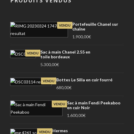
PRODUITS VENDUS
Portefeuille Chanel sur
VENDU
chaîne
1.900,00
€
Sac à main Chanel 2.55 en
VENDU
toile bordeaux
5.300,00
€
Bottes Le Silla en cuir fourré
VENDU
680,00
€
Sac à main Fendi Peekaboo
VENDU
en cuir Noir
1.600,00
€
Hermes
VENDU