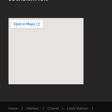
Home
|
Hermes
|
Chanel
|
Louis Vuitton
|