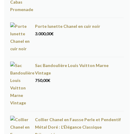
prix
prix
initial
actuel
était :
est :
Porte lunette Chanel en cuir noir
1.300,00€.
1.200,00€.
3.000,00
€
Sac Bandoulière Louis Vuitton Marne
Vintage
750,00
€
Collier Chanel en Fausse Perle et Pendentif
Métal Doré : L'Élégance Classique