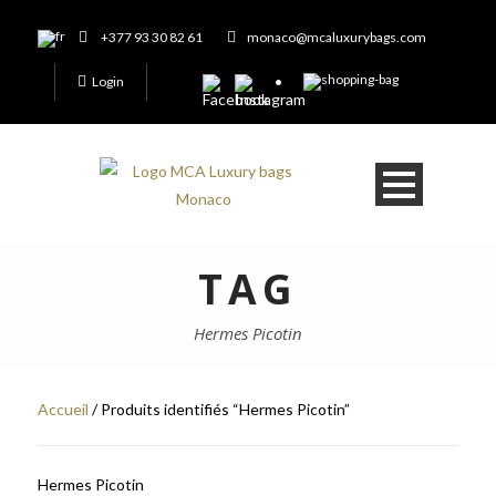
+377 93 30 82 61
monaco@mcaluxurybags.com
Login
TAG
Hermes Picotin
Accueil
/ Produits identifiés “Hermes Picotin”
Hermes Picotin