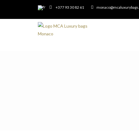
+377 93 30 82 61
monaco@mcaluxurybags