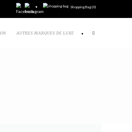
Shopping Bag (
0
)
TON
AUTRES MARQUES DE LUXE
•