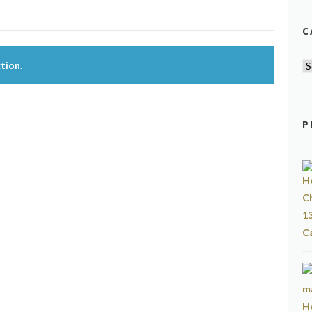
C
tion.
P