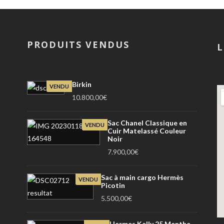
PRODUITS VENDUS
L
Birkin
VENDU
10.800,00
€
Sac Chanel Classique en
VENDU
Cuir Matelassé Couleur
Noir
7.900,00
€
Sac à main cargo Hermès
VENDU
Picotin
5.500,00
€
Hermes Kelly 25 Menthe,