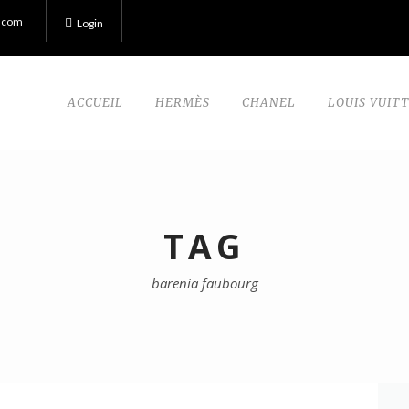
.com
Login
ACCUEIL
HERMÈS
CHANEL
LOUIS VUIT
TAG
barenia faubourg