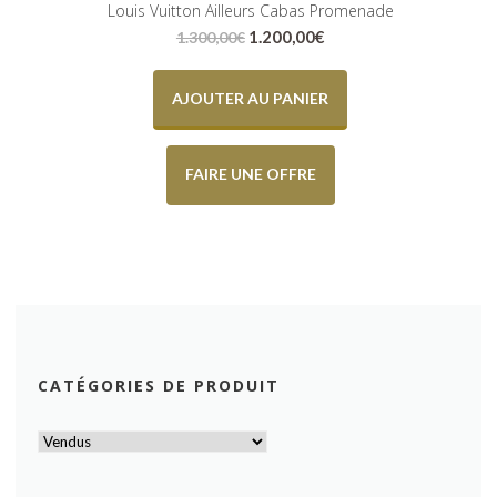
Louis Vuitton Ailleurs Cabas Promenade
Le
Le
1.200,00
€
1.300,00
€
prix
prix
initial
actuel
était :
est :
AJOUTER AU PANIER
1.300,00€.
1.200,00€.
FAIRE UNE OFFRE
CATÉGORIES DE PRODUIT