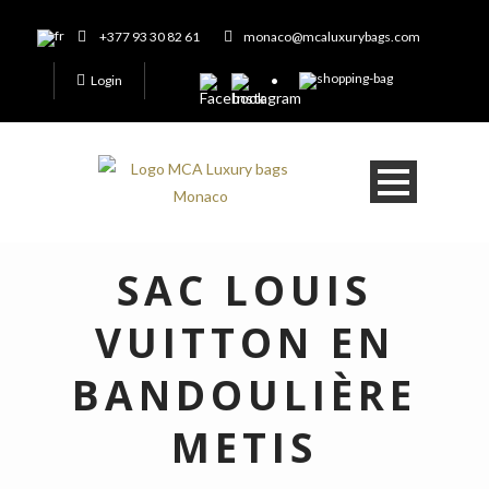
+377 93 30 82 61
monaco@mcaluxurybags.com
Login
SAC LOUIS
VUITTON EN
BANDOULIÈRE
METIS