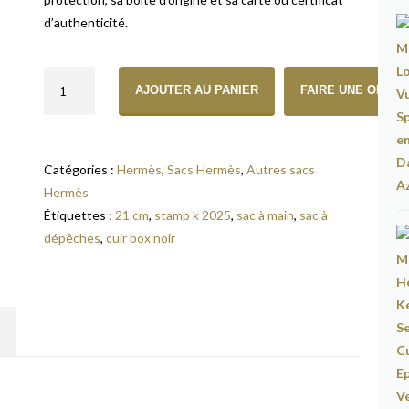
d’authenticité.
quantité de Sac à Main Hermès Sac à dépêches 21 squelette en c
AJOUTER AU PANIER
FAIRE UNE OFFRE
Catégories :
Hermès
,
Sacs Hermès
,
Autres sacs
Hermès
Étiquettes :
21 cm
,
stamp k 2025
,
sac à main
,
sac à
dépêches
,
cuir box noir