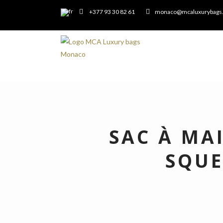
+377 93 30 82 61
monaco@mcaluxurybags
SAC À MA
SQUE