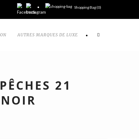
Shopping Bag (
0
)
TON
AUTRES MARQUES DE LUXE
•
PÊCHES 21
 NOIR