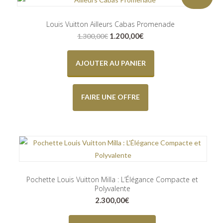
Louis Vuitton Ailleurs Cabas Promenade
Le
Le
1.200,00
€
1.300,00
€
prix
prix
initial
actuel
était :
est :
AJOUTER AU PANIER
1.300,00€.
1.200,00€.
FAIRE UNE OFFRE
Pochette Louis Vuitton Milla : L’Élégance Compacte et
Polyvalente
2.300,00
€