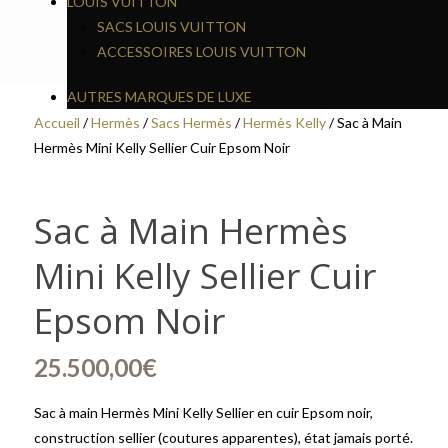
LOUIS VUITTON
NOIR
SACS LOUIS VUITTON
ACCESSOIRES LOUIS VUITTON
AUTRES MARQUES DE LUXE
Accueil
/
Hermès
/
Sacs Hermès
/
Hermès Kelly
/ Sac à Main
Hermès Mini Kelly Sellier Cuir Epsom Noir
Sac à Main Hermès
Mini Kelly Sellier Cuir
Epsom Noir
25.500,00
€
Sac à main Hermès Mini Kelly Sellier en cuir Epsom noir,
construction sellier (coutures apparentes), état jamais porté.