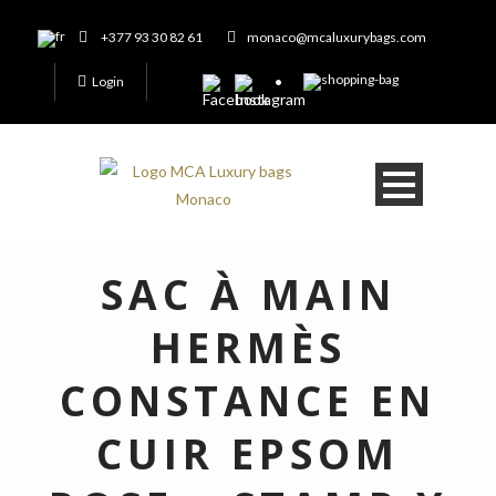
+377 93 30 82 61
monaco@mcaluxurybags.com
Login
SAC À MAIN
HERMÈS
CONSTANCE EN
CUIR EPSOM