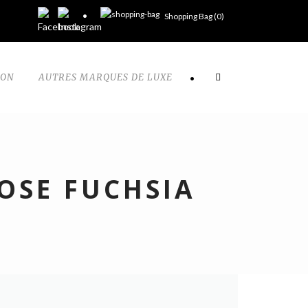
Shopping Bag (
0
)
TON
AUTRES MARQUES DE LUXE
•
OSE FUCHSIA