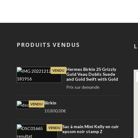
PRODUITS VENDUS
L
Hermes Birkin 25 Grizzly
VENDU
Gold Veau Doblis Suede
and Gold Swift with Gold
Prix sur demande
Birkin
VENDU
10.800,00
€
Sac à main Mini Kelly en cuir
VENDU
epsom noir stamp Z