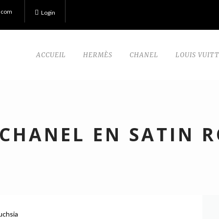
.com
Login
ACCUEIL
HERMÈS
CHANEL
LOUIS VUIT
 CHANEL EN SATIN R
uchsia