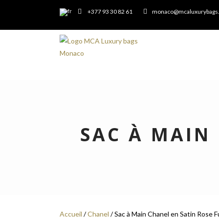
+377 93 30 82 61
monaco@mcaluxurybags
SAC À MAIN
Accueil
/
Chanel
/ Sac à Main Chanel en Satin Rose F