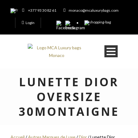
+377 93 30 82 61
monaco@mcaluxurybags.com
Login
LUNETTE DIOR
OVERSIZE
30MONTAIGNE
Accueil
/
Autres Marques de Luxe
/
Dior
/ Lunette Dior