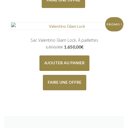
PROMO !
Sac Valentino Glam Lock, À paillettes
Le
Le
1.650,00
€
1.850,00
€
prix
prix
initial
actuel
était :
est :
AJOUTER AU PANIER
1.850,00€.
1.650,00€.
FAIRE UNE OFFRE