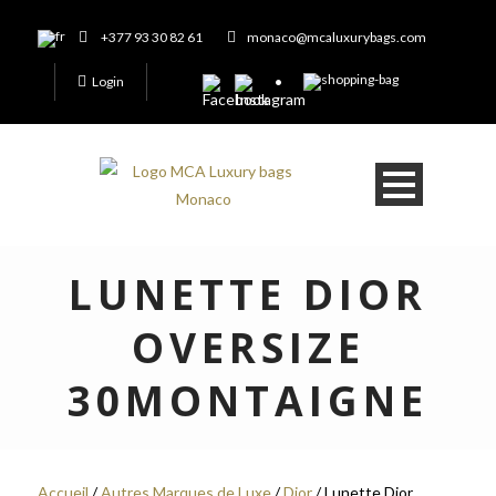
+377 93 30 82 61
monaco@mcaluxurybags.com
Login
LUNETTE DIOR
OVERSIZE
30MONTAIGNE
Accueil
/
Autres Marques de Luxe
/
Dior
/ Lunette Dior