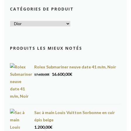
CATÉGORIES DE PRODUIT
PRODUITS LES MIEUX NOTÉS
Rolex Submariner neuve date 41 m/m, Noir
Le
Le
16.600,00
€
17.600,00
€
prix
prix
initial
actuel
était :
est :
17.600,00€.
16.600,00€.
Sac à main Louis Vuitton Sorbonne en cuir
épis beige
1.200,00
€