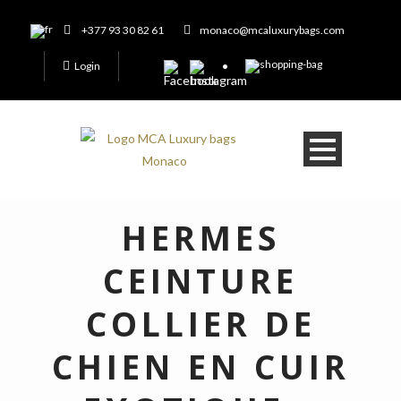
+377 93 30 82 61
monaco@mcaluxurybags.com
Login
HERMES
CEINTURE
COLLIER DE
CHIEN EN CUIR