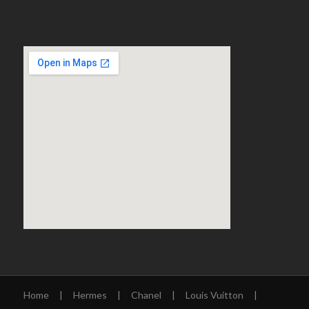
Home
|
Hermes
|
Chanel
|
Louis Vuitton
|