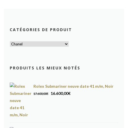
CATÉGORIES DE PRODUIT
PRODUITS LES MIEUX NOTÉS
Rolex Submariner neuve date 41 m/m, Noir
Le
Le
16.600,00
€
17.600,00
€
prix
prix
initial
actuel
était :
est :
17.600,00€.
16.600,00€.