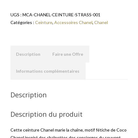
UGS :
MCA-CHANEL-CEINTURE-STRASS-001
Catégories :
Ceinture
,
Accessoires Chanel
,
Chanel
Description
Faire une Offre
Informations complémentaires
Description
Description du produit
Cette ceinture Chanel marie la chaîne, motif fétiche de Coco
Chanel inspiré des chaînettes des concierges du couvent