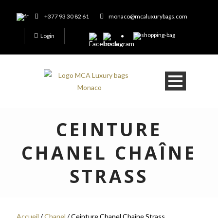
+377 93 30 82 61
monaco@mcaluxurybags.com
Login
CEINTURE
CHANEL CHAÎNE
STRASS
Accueil
/
Chanel
/ Ceinture Chanel Chaîne Strass