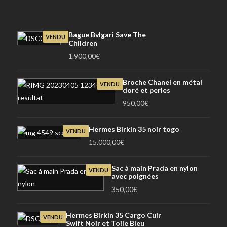
Bague Bvlgari Save The
VENDU
Children
1.900,00
€
Broche Chanel en métal
VENDU
doré et perles
950,00
€
Hermes Birkin 35 noir togo
VENDU
15.000,00
€
Sac à main Prada en nylon
VENDU
avec poignées
350,00
€
Hermes Birkin 35 Cargo Cuir
VENDU
Swift Noir et Toile Bleu