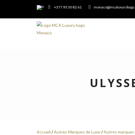
+377 93 30 82 61
monaco@mcaluxurybags
ULYSS
Accueil
/
Autres Marques de Luxe
/
Autres marques 