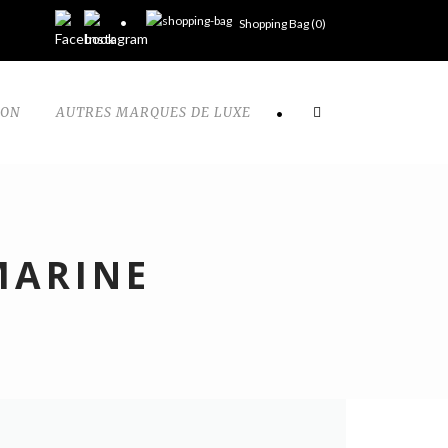
Shopping Bag (
0
)
TON
AUTRES MARQUES DE LUXE
•
MARINE