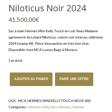
Niloticus Noir 2024
41.500,00
€
Sac à main Hermès Mini Kelly Touch en cuir Veau Madame
agrémenté de Lézard Niloticus, coloris noir intense, millésime
2024 (stamp W). Pièce d’exception en très bon état.
Disponible chez MCA Luxury Bags à Monaco.
1 en stock
quantité de Sac à Main Hermès Mini Kelly Touch Cuir Veau Madame
AJOUTER AU PANIER
FAIRE UNE OFFRE
UGS :
MCA-HERMES-MINIKELLYTOUCH-NOIR-002
Catégories :
Hermès Kelly
,
Sacs Hermès
,
Hermès