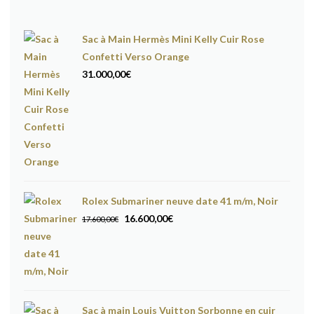
Sac à Main Hermès Mini Kelly Cuir Rose
Confetti Verso Orange
31.000,00
€
Rolex Submariner neuve date 41 m/m, Noir
Le
Le
16.600,00
€
17.600,00
€
prix
prix
initial
actuel
était :
est :
17.600,00€.
16.600,00€.
Sac à main Louis Vuitton Sorbonne en cuir