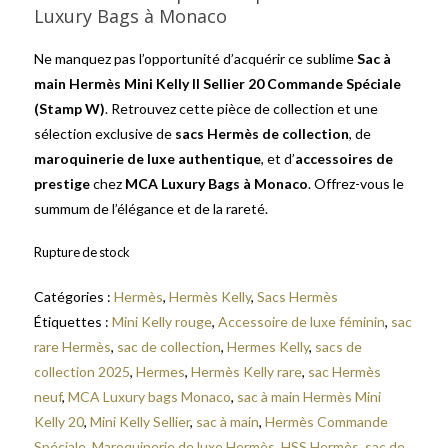
Luxury Bags à Monaco
Ne manquez pas l’opportunité d’acquérir ce sublime
Sac à
main Hermès Mini Kelly II Sellier 20 Commande Spéciale
(Stamp W)
. Retrouvez cette pièce de collection et une
sélection exclusive de
sacs Hermès de collection
, de
maroquinerie de luxe authentique
, et d’
accessoires de
prestige
chez
MCA Luxury Bags à Monaco
. Offrez-vous le
summum de l’élégance et de la rareté.
Rupture de stock
Catégories :
Hermès
,
Hermès Kelly
,
Sacs Hermès
Étiquettes :
Mini Kelly rouge
,
Accessoire de luxe féminin
,
sac
rare Hermès
,
sac de collection
,
Hermes Kelly
,
sacs de
collection 2025
,
Hermes
,
Hermès Kelly rare
,
sac Hermès
neuf
,
MCA Luxury bags Monaco
,
sac à main Hermès Mini
Kelly 20
,
Mini Kelly Sellier
,
sac à main
,
Hermès Commande
Spéciale
,
Maroquinerie de luxe Hermès
,
HSS Hermès
,
sac de