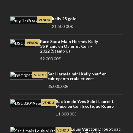
kelly 25 gold
VENDU
21.500,00
€
Rare Sac à Main Hermès Kelly
VENDU
35 Picnic en Osier et Cuir –
2022 (Stamp U)
42.000,00
€
Sac Hermès mini Kelly Neuf en
VENDU
cuir epsom craie et vert
35.000,00
€
Sac à main Yves Saint Laurent
VENDU
Muse en Cuir Exotique Rouge
11.800,00
€
Louis Vuitton Drouot sac
VENDU