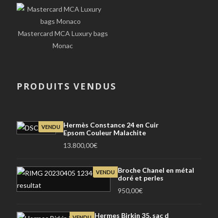
Mastercard MCA Luxury bags
Monac
PRODUITS VENDUS
Hermès Constance 24 en Cuir
VENDU
Epsom Couleur Malachite
13.800,00
€
Broche Chanel en métal
VENDU
doré et perles
950,00
€
Hermes Birkin 35, sac d
VENDU