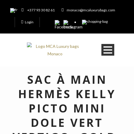
+377 93 30 82 61
monaco@mcaluxurybags.com
Login
SAC À MAIN
HERMÈS KELLY
PICTO MINI
DOLE VERT