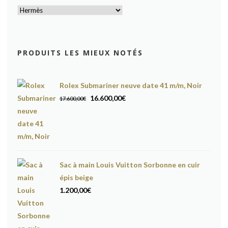
PRODUITS LES MIEUX NOTÉS
Rolex Submariner neuve date 41 m/m, Noir
Le
Le
16.600,00
€
17.600,00
€
prix
prix
initial
actuel
était :
est :
17.600,00€.
16.600,00€.
Sac à main Louis Vuitton Sorbonne en cuir
épis beige
1.200,00
€