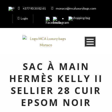
+377 93 30 82 61
monaco@mcaluxurybags.com
Login
SAC À MAIN
HERMÈS KELLY II
SELLIER 28 CUIR
EPSOM NOIR