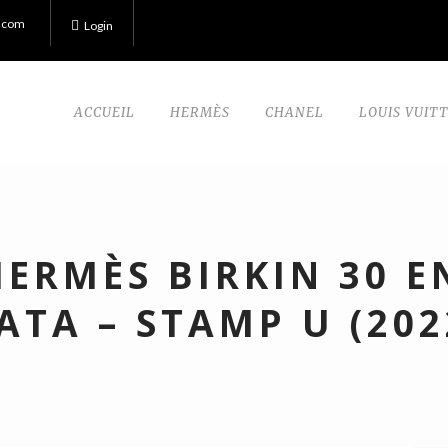
.com
Login
ACCUEIL
HERMÈS
CHANEL
LOUIS VUIT
HERMÈS BIRKIN 30 E
ATA – STAMP U (202