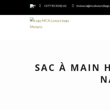
+377 93 30 82 61
monaco@mcaluxurybags
SAC À MAIN 
N