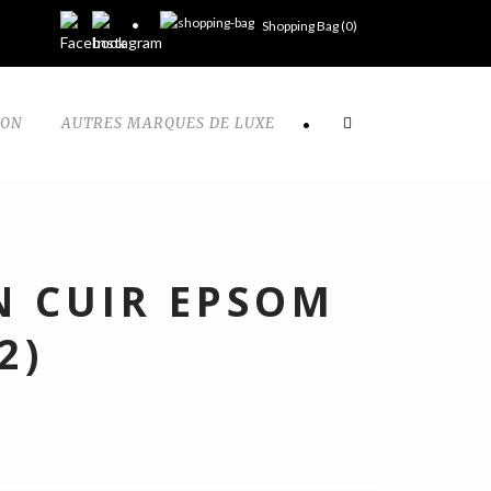
Shopping Bag (
0
)
TON
AUTRES MARQUES DE LUXE
•
N CUIR EPSOM
2)