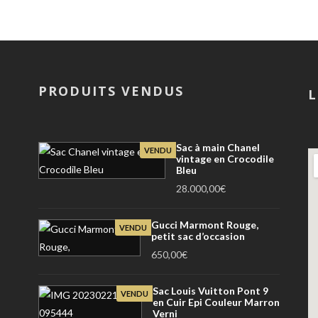
PRODUITS VENDUS
L
Sac à main Chanel
VENDU
vintage en Crocodile
Bleu
28.000,00
€
Gucci Marmont Rouge,
VENDU
petit sac d’occasion
650,00
€
Sac Louis Vuitton Pont 9
VENDU
en Cuir Epi Couleur Marron
Verni