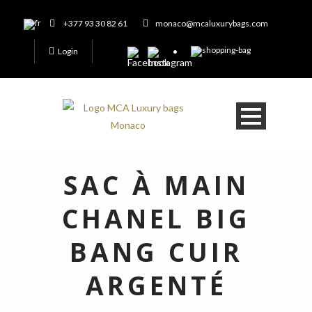
+377 93 30 82 61
monaco@mcaluxurybags.com
Login
SAC À MAIN
CHANEL BIG
BANG CUIR
ARGENTÉ