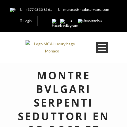
+377 93 30 82 61
monaco@mcaluxurybags.com
Login
MONTRE
BVLGARI
SERPENTI
SEDUTTORI EN