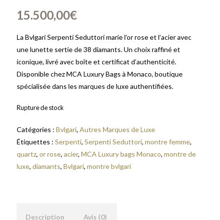
15.500,00
€
La Bvlgari Serpenti Seduttori marie l’or rose et l’acier avec
une lunette sertie de 38 diamants. Un choix raffiné et
iconique, livré avec boîte et certificat d’authenticité.
Disponible chez MCA Luxury Bags à Monaco, boutique
spécialisée dans les marques de luxe authentifiées.
Rupture de stock
Catégories :
Bvlgari
,
Autres Marques de Luxe
Étiquettes :
Serpenti
,
Serpenti Seduttori
,
montre femme
,
quartz
,
or rose
,
acier
,
MCA Luxury bags Monaco
,
montre de
luxe
,
diamants
,
Bvlgari
,
montre bvlgari
Description
Avis (0)