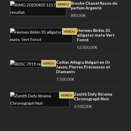
Broche Chanel flacon de
VENDU
parfum Argenté
880,00
€
Hermes Birkin 35
VENDU
alligator mate Vert
Foncé
52.000,00
€
Collier Allegra Bvlgari en Or
VENDU
Jaune, Pierres Précieuses et
Diamants
7.500,00
€
Zenith Defy Xtreme
VENDU
Chronograph Noir
3.500,00
€