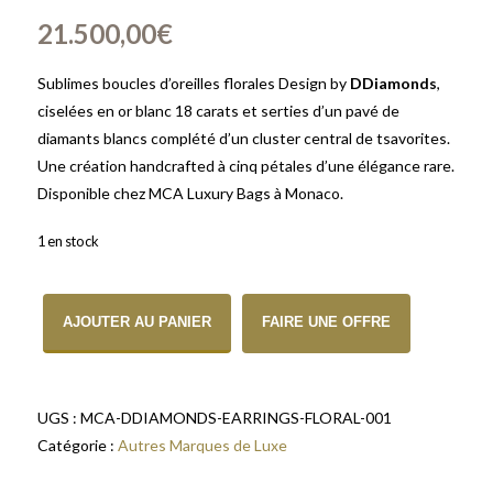
21.500,00
€
Sublimes boucles d’oreilles florales Design by
DDiamonds
,
ciselées en or blanc 18 carats et serties d’un pavé de
diamants blancs complété d’un cluster central de tsavorites.
Une création handcrafted à cinq pétales d’une élégance rare.
Disponible chez MCA Luxury Bags à Monaco.
1 en stock
quantité de Boucles d'oreilles Florales DDiamonds Or Blanc 18K D
AJOUTER AU PANIER
FAIRE UNE OFFRE
UGS :
MCA-DDIAMONDS-EARRINGS-FLORAL-001
Catégorie :
Autres Marques de Luxe