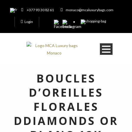
+377 93 30 82 61
monaco@mcaluxurybags.com
Login
BOUCLES
D’OREILLES
FLORALES
DDIAMONDS OR