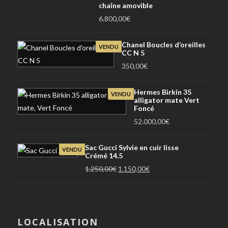
chaîne amovible
6.800,00
€
Chanel Boucles d’oreilles
VENDU
CC N 5
350,00
€
Hermes Birkin 35
VENDU
alligator mate Vert
Foncé
52.000,00
€
Sac Gucci Sylvie en cuir lisse
VENDU
Crémé 14.5
Le
Le
1.250,00
€
1.150,00
€
prix
prix
initial
actuel
était :
est :
1.250,00€.
1.150,00€.
LOCALISATION