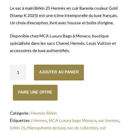
Le sac à main Birkin 25 Hermès en cuir Barenia couleur Gold
(Stamp K 2025) est une icône intemporelle du luxe français.
Un choix d’exception, livré avec housse et boîte d’origine.
Disponible chez MCA Luxury Bags à Monaco, boutique
spécialisée dans les sacs Chanel, Hermès, Louis Vuitton et
accessoires de luxe authentifiés.
quantité de Sac à main Hermes Birkin 25 en cuir Barenia couleur G
AJOUTER AU PANIER
FAIRE UNE OFFRE
Catégorie :
Hermès Birkin
Étiquettes :
Hermes
,
MCA Luxury bags Monaco
,
sac hermes
,
birkin 25
,
Maroquinerie de luxe
,
sac de collection
,
cuir