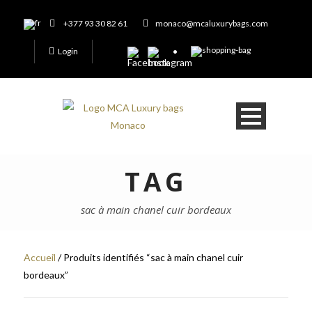
+377 93 30 82 61
monaco@mcaluxurybags.com
Login
TAG
sac à main chanel cuir bordeaux
Accueil
/ Produits identifiés “sac à main chanel cuir
bordeaux”