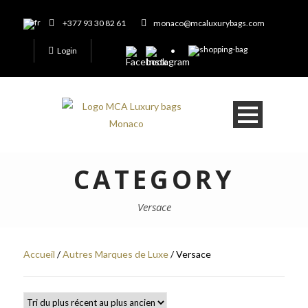
+377 93 30 82 61
monaco@mcaluxurybags.com
Login
CATEGORY
Versace
Accueil
/
Autres Marques de Luxe
/ Versace