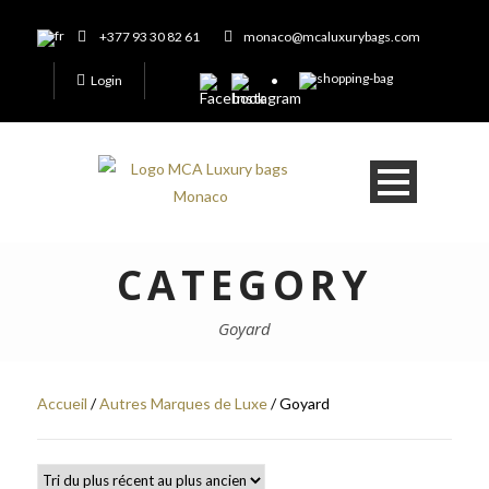
+377 93 30 82 61
monaco@mcaluxurybags.com
Login
CATEGORY
Goyard
Accueil
/
Autres Marques de Luxe
/ Goyard