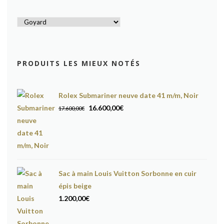
PRODUITS LES MIEUX NOTÉS
Rolex Submariner neuve date 41 m/m, Noir
Le
Le
16.600,00
€
17.600,00
€
prix
prix
initial
actuel
était :
est :
17.600,00€.
16.600,00€.
Sac à main Louis Vuitton Sorbonne en cuir
épis beige
1.200,00
€